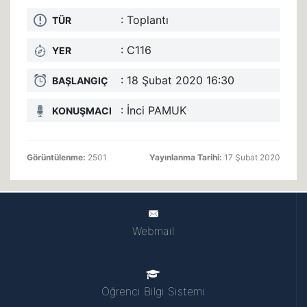
: Toplantı
TÜR
: C116
YER
: 18 Şubat 2020 16:30
BAŞLANGIÇ
: İnci PAMUK
KONUŞMACI
Görüntülenme:
2501
Yayınlanma Tarihi:
17 Şubat 2020
Webmail
Öğrenci Bilgi Sistemi