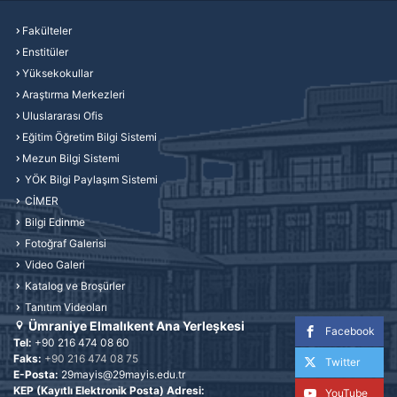
Fakülteler
Enstitüler
Yüksekokullar
Araştırma Merkezleri
Uluslararası Ofis
Eğitim Öğretim Bilgi Sistemi
Mezun Bilgi Sistemi
YÖK Bilgi Paylaşım Sistemi
CİMER
Bilgi Edinme
Fotoğraf Galerisi
Video Galeri
Katalog ve Broşürler
Tanıtım Videoları
Ümraniye Elmalıkent Ana Yerleşkesi
Facebook
Tel:
+90 216 474 08 60
Faks:
+90 216 474 08 75
Twitter
E-Posta:
29mayis@29mayis.edu.tr
KEP (Kayıtlı Elektronik Posta) Adresi:
YouTube