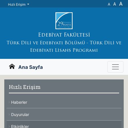
A
A
A
Hızlı Erişim
Edebiyat Fakültesi
Türk Dili ve Edebiyatı Bölümü - Türk Dili ve
Edebiyatı Lisans Programı
Ana Sayfa
Hızlı Erişim
Haberler
Duyurular
Etkinlikler